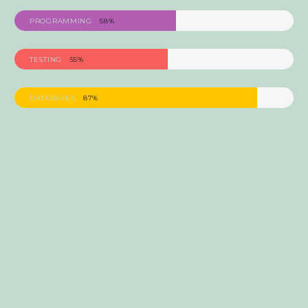
PROGRAMMING
58%
TESTING
55%
DATABASES
87%