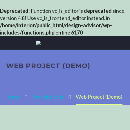
Deprecated
: Function vc_is_editor is
deprecated
since
version 4.8! Use vc_is_frontend_editor instead. in
/home/interior/public_html/design-advisor/wp-
includes/functions.php
on line
6170
WEB PROJECT (DEMO)
Home
Portfolio Item
Web Project (Demo)