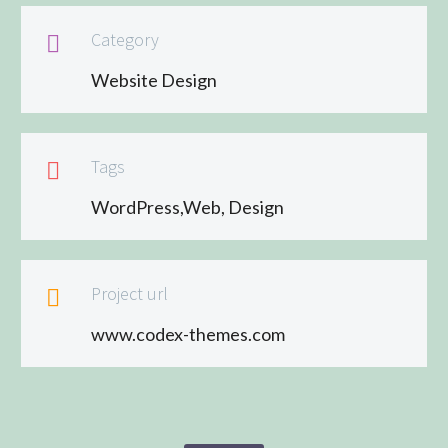
Category

Website Design
Tags

WordPress,Web, Design
Project url

www.codex-themes.com