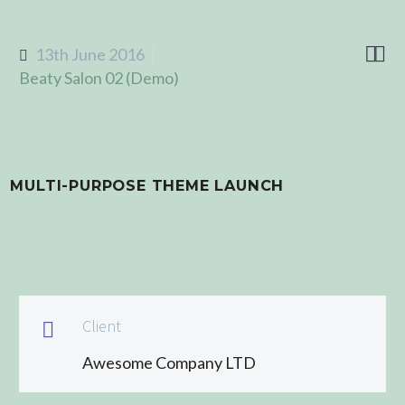


13th June 2016
Beaty Salon 02 (Demo)
MULTI-PURPOSE THEME LAUNCH
Client

Awesome Company LTD