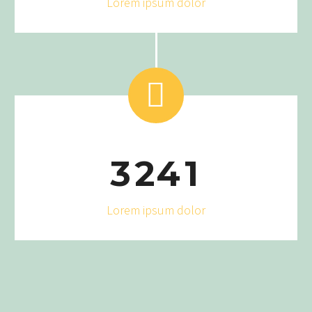
Lorem ipsum dolor


3
2
4
1
Lorem ipsum dolor