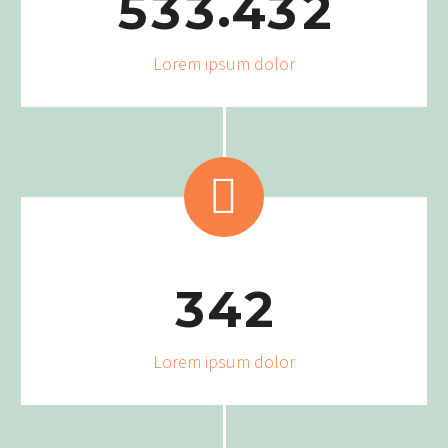
.
5
3
3
4
3
2
Lorem ipsum dolor


3
4
2
Lorem ipsum dolor