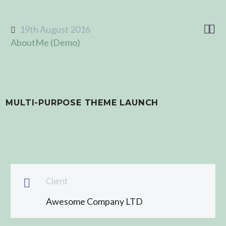


19th August 2016
AboutMe (Demo)
MULTI-PURPOSE THEME LAUNCH
Client

Awesome Company LTD