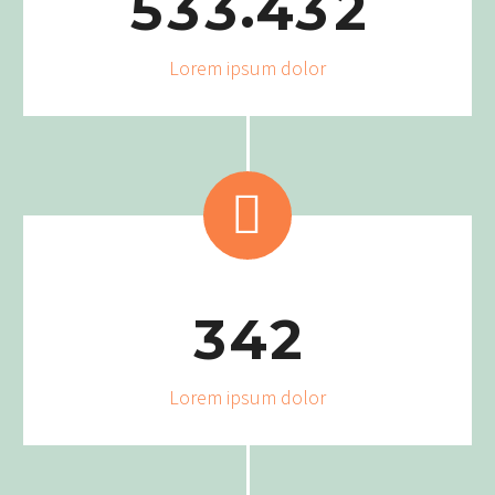
.
5
3
3
4
3
2
Lorem ipsum dolor


3
4
2
Lorem ipsum dolor