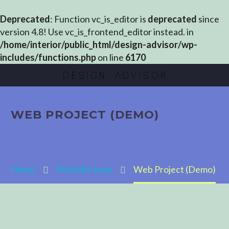
Deprecated
: Function vc_is_editor is
deprecated
since
version 4.8! Use vc_is_frontend_editor instead. in
/home/interior/public_html/design-advisor/wp-
includes/functions.php
on line
6170
WEB PROJECT (DEMO)
Home
Portfolio Item
Web Project (Demo)