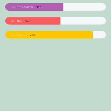
PROGRAMMING
58%
TESTING
55%
DATABASES
87%