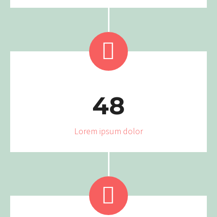


4
8
Lorem ipsum dolor

