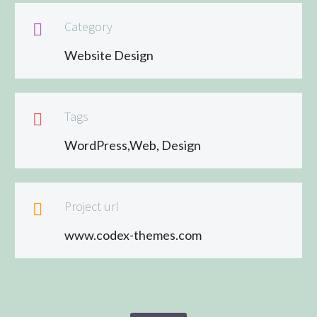
Category

Website Design
Tags

WordPress,Web, Design
Project url

www.codex-themes.com