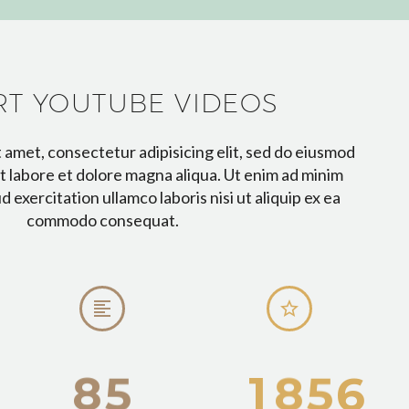
RT YOUTUBE VIDEOS
 amet, consectetur adipisicing elit, sed do eiusmod
t labore et dolore magna aliqua. Ut enim ad minim
 exercitation ullamco laboris nisi ut aliquip ex ea
commodo consequat.




8
5
1
8
5
6