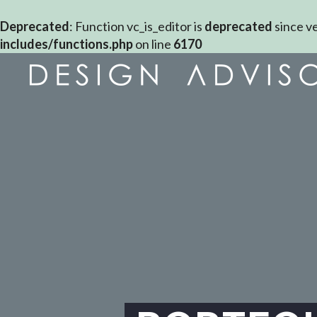
Deprecated
: Function vc_is_editor is
deprecated
since ve
includes/functions.php
on line
6170