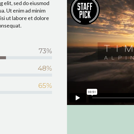
g elit, sed do eiusmod
ua. Ut enim ad minim
si ut labore et dolore
onsequat.
73%
48%
65%