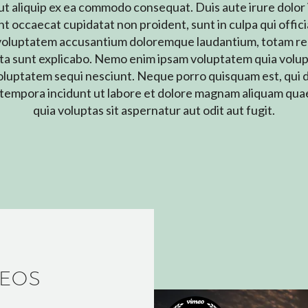
 ut aliquip ex ea commodo consequat. Duis aute irure dolor 
nt occaecat cupidatat non proident, sunt in culpa qui offici
it voluptatem accusantium doloremque laudantium, totam rem
icta sunt explicabo. Nemo enim ipsam voluptatem quia volupta
luptatem sequi nesciunt. Neque porro quisquam est, qui d
di tempora incidunt ut labore et dolore magnam aliquam q
quia voluptas sit aspernatur aut odit aut fugit.
DEOS