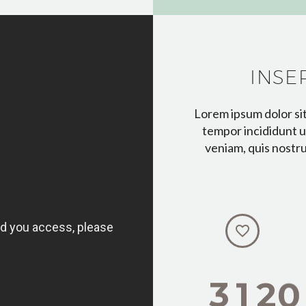
INSE
Lorem ipsum dolor sit
tempor incididunt u
veniam, quis nostrud


3
1
2
0