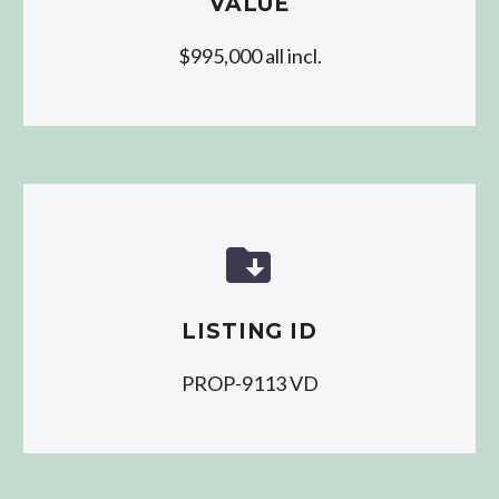
VALUE
$995,000 all incl.


LISTING ID
PROP-9113 VD