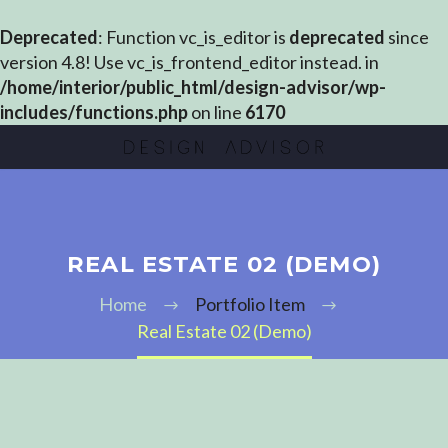
Deprecated
: Function vc_is_editor is
deprecated
since
version 4.8! Use vc_is_frontend_editor instead. in
/home/interior/public_html/design-advisor/wp-
includes/functions.php
on line
6170
REAL ESTATE 02 (DEMO)
Home
Portfolio Item
Real Estate 02 (Demo)