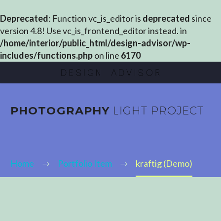
Deprecated
: Function vc_is_editor is
deprecated
since
version 4.8! Use vc_is_frontend_editor instead. in
/home/interior/public_html/design-advisor/wp-
includes/functions.php
on line
6170
PHOTOGRAPHY
LIGHT PROJECT
Home
Portfolio Item
kraftig (Demo)