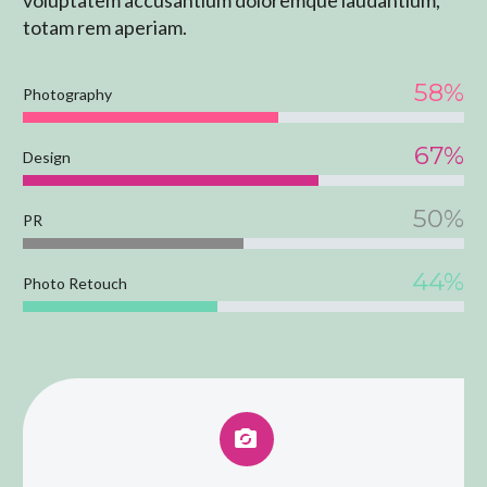
totam rem aperiam.
58%
Photography
67%
Design
50%
PR
44%
Photo Retouch

