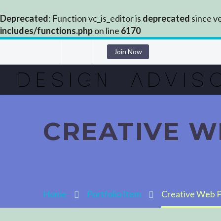
Deprecated
: Function vc_is_editor is
deprecated
since ve
includes/functions.php
on line
6170
Join Now
CREATIVE W
Home
Portfolio Item
Creative Web P