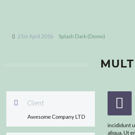
21st April 2016
Splash Dark (Demo)
MULT


Client

Awesome Company LTD
incididunt 
aliqua. Ut 