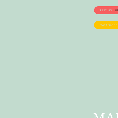
TESTING
5
DATABASE
MA