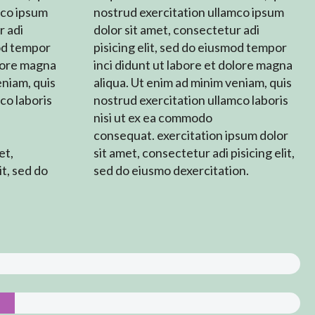
mco ipsum
nostrud exercitation ullamco ipsum
r adi
dolor sit amet, consectetur adi
mod tempor
pisicing elit, sed do eiusmod tempor
olore magna
inci didunt ut labore et dolore magna
eniam, quis
aliqua. Ut enim ad minim veniam, quis
co laboris
nostrud exercitation ullamco laboris
nisi ut ex ea commodo
consequat. exercitation ipsum dolor
et,
sit amet, consectetur adi pisicing elit,
it, sed do
sed do eiusmo dexercitation.