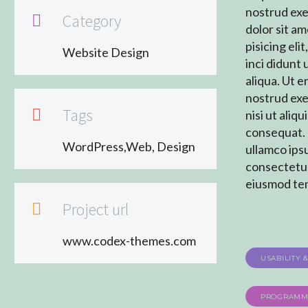
nostrud exe
Category

dolor sit a
pisicing el
Website Design
inci didunt
aliqua. Ut 
nostrud exe
Tags

nisi ut ali
consequat. 
WordPress,Web, Design
ullamco ips
consectetur 
eiusmod te
Project url

www.codex-themes.com
USABILITY 
PROGRAMM