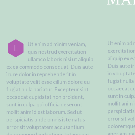
Ut enim ad 
Ut enim ad minim veniam,
L
exercitation
quis nostrud exercitation
aliquip ex 
ullamco laboris nisi ut aliquip
Duis aute i
ex ea commodo consequat. Duis aute
in voluptate
irure dolor in reprehenderit in
fugiat nulla
voluptate velit esse cillum dolore eu
occaecat cu
fugiat nulla pariatur. Excepteur sint
sunt in culp
occaecat cupidatat non proident,
mollit anim 
sunt in culpa qui officia deserunt
perspiciati
mollit anim id est laborum. Sed ut
error sit v
perspiciatis unde omnis iste natus
doloremque
error sit voluptatem accusantium
aperiam, eaq
doloremque laudantium, totam rem