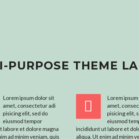
I-PURPOSE THEME L
Lorem ipsum dolor sit
Lorem ipsum d


amet, consectetur adi
amet, consec
pisicing elit, sed do
pisicing elit,
eiusmod tempor
eiusmod tem
ut labore et dolore magna
incididunt ut labore et do
enim ad minim veniam, quis
aliqua. Ut enim ad minim v