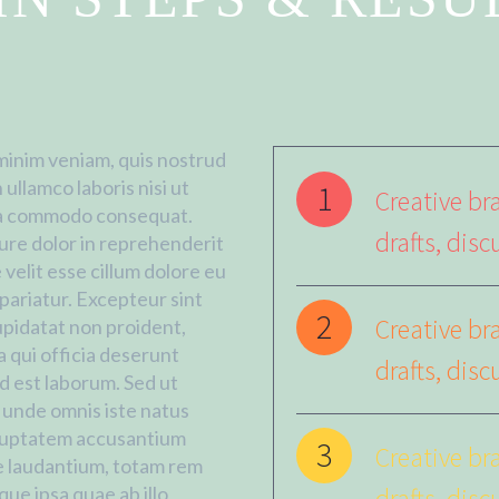
minim veniam, quis nostrud
 ullamco laboris nisi ut
1
Creative bra
ea commodo consequat.
drafts, disc
rure dolor in reprehenderit
 velit esse cillum dolore eu
 pariatur. Excepteur sint
2
Creative bra
pidatat non proident,
a qui officia deserunt
drafts, disc
id est laborum. Sed ut
s unde omnis iste natus
oluptatem accusantium
3
Creative bra
 laudantium, totam rem
drafts, disc
ue ipsa quae ab illo