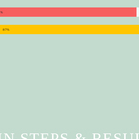
5%
S
87%
IN STEPS & RESU