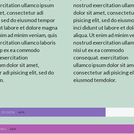
rcitation ullamco ipsum
nostrud exercitation ulla
met, consectetur adi
dolor sit amet, consectetu
it, sed do eiusmod tempor
pisicing elit, sed do eius
 ut labore et dolore magna
inci didunt ut labore et d
enim ad minim veniam, quis
aliqua. Ut enim ad minim v
rcitation ullamco laboris
nostrud exercitation ullam
quip ex ea commodo
nisi ut ex ea commodo
exercitation
consequat. exercitation
um dolor sit amet,
ullamco ipsum dolor sit am
adi pisicing elit, sed do
consectetur adi pisicing el
m.
eiusmod temdolor.
& DESIGN
46%
ING
58%