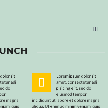


AUNCH
olor sit
Lorem ipsum dolor sit


tetur adi
amet, consectetur adi
 sed do
pisicing elit, sed do
por
eiusmod tempor
lore magna
incididunt ut labore et dolore magna
eniam, quis
aliqua. Ut enim ad minim veniam, quis