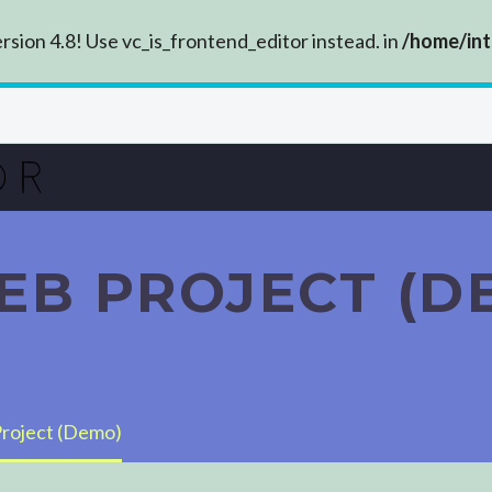
rsion 4.8! Use vc_is_frontend_editor instead. in
/home/int
EB PROJECT (D
roject (Demo)